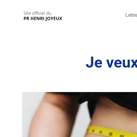
Passer
au
Lettr
contenu
Je veux 