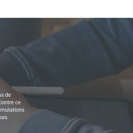
us de
contre ce
es mutations
pas.