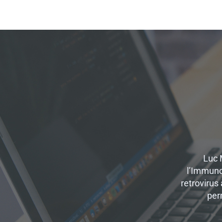
Luc 
l’Immuno
retrovirus 
per