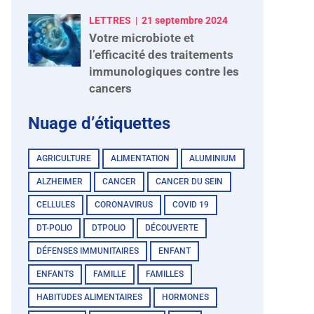
LETTRES
21 septembre 2024
Votre microbiote et
l’efficacité des traitements
immunologiques contre les
cancers
Nuage d’étiquettes
AGRICULTURE
ALIMENTATION
ALUMINIUM
ALZHEIMER
CANCER
CANCER DU SEIN
CELLULES
CORONAVIRUS
COVID 19
DT-POLIO
DTPOLIO
DÉCOUVERTE
DÉFENSES IMMUNITAIRES
ENFANT
ENFANTS
FAMILLE
FAMILLES
HABITUDES ALIMENTAIRES
HORMONES