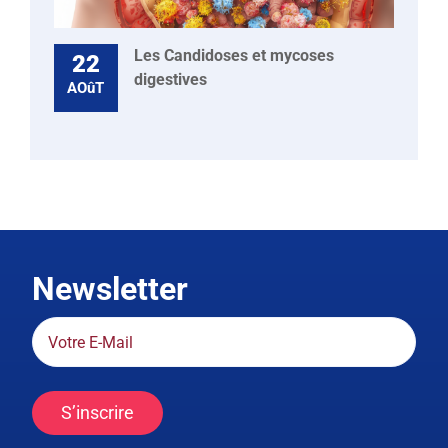
Les Candidoses et mycoses
22
digestives
AOûT
Newsletter
S’inscrire