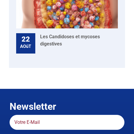
Les Candidoses et mycoses
22
digestives
AOûT
Newsletter