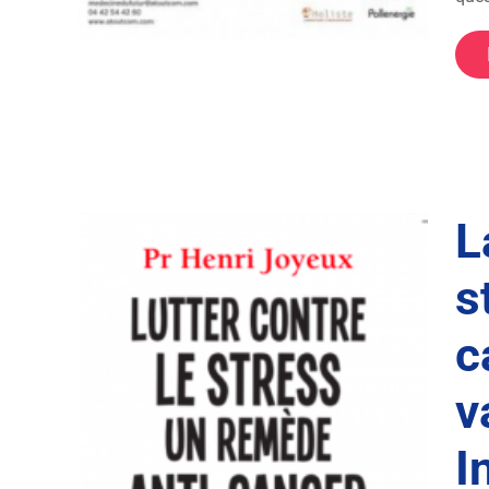
L
s
c
v
ress,
I
? La