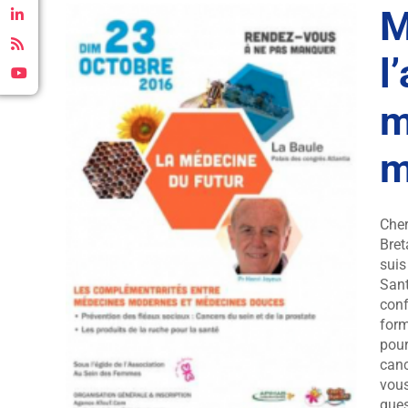
M
l
m
m
 :
ines
Cher
es
Bret
suis
ention
Sant
conf
form
pour
canc
vous
ques