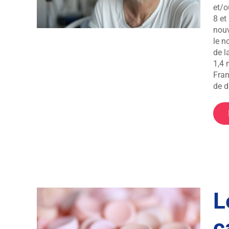
et/o
8 et
nouv
le n
de l
1,4 
Fran
de d
L
ènes
c