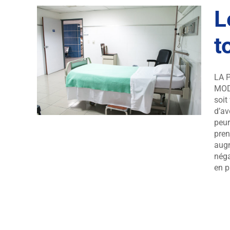
L
t
bent
LA 
MOD
soit
d’av
peur
pren
augm
néga
en p