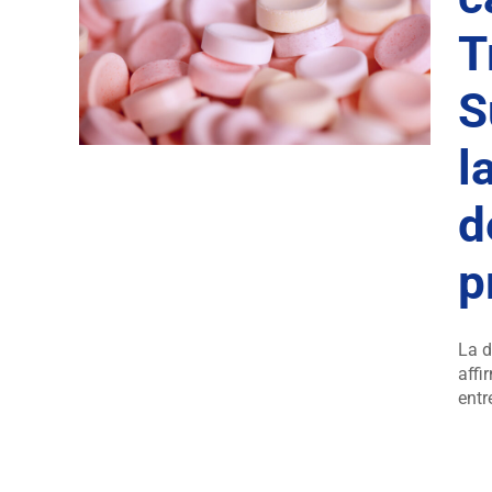
onal
 la
T
déjà
S
les
l
d
p
La d
affi
entr