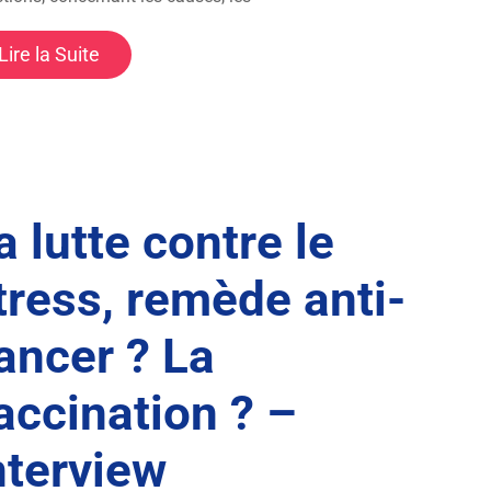
Lire la Suite
a lutte contre le
tress, remède anti-
ancer ? La
accination ? –
nterview