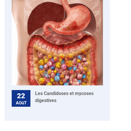
Les Candidoses et mycoses
22
digestives
AOûT