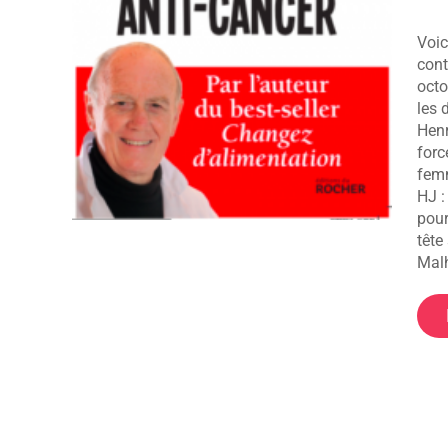
rview
Voic
nté
cont
octo
les 
Henr
forc
femm
HJ :
pour
tête
Mal