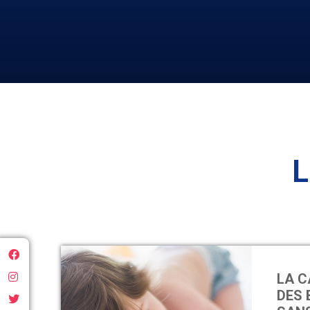
L
LA 
DES 