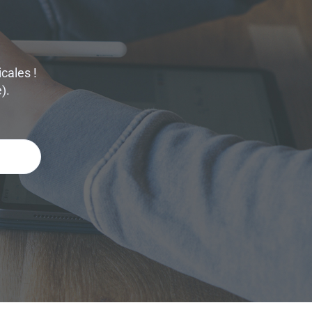
cales !
).