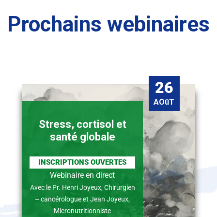
Prochains webinaires
26
AOûT
Stress, cortisol et
santé globale
INSCRIPTIONS OUVERTES
Webinaire en direct
Avec le Pr. Henri Joyeux, Chirurgien
– cancérologue et Jean Joyeux,
Micronutritionniste