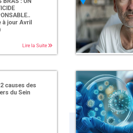
 BRAS : UN
ICIDE
ONSABLE..
 à jour Avril
)
Lire la Suite
12 causes des
ers du Sein