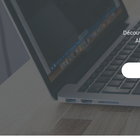
Découv
A