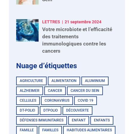
LETTRES
21 septembre 2024
Votre microbiote et l’efficacité
des traitements
immunologiques contre les
cancers
Nuage d’étiquettes
AGRICULTURE
ALIMENTATION
ALUMINIUM
ALZHEIMER
CANCER
CANCER DU SEIN
CELLULES
CORONAVIRUS
COVID 19
DT-POLIO
DTPOLIO
DÉCOUVERTE
DÉFENSES IMMUNITAIRES
ENFANT
ENFANTS
FAMILLE
FAMILLES
HABITUDES ALIMENTAIRES