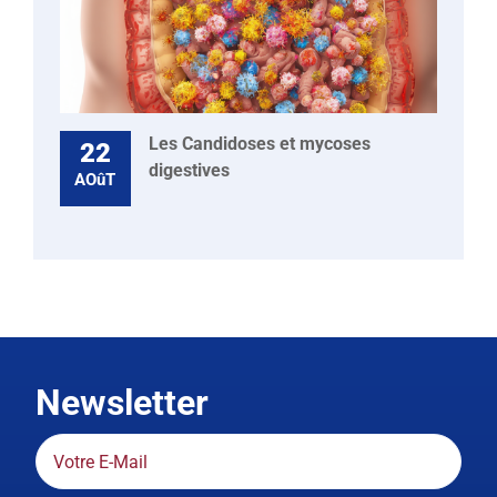
Les Candidoses et mycoses
22
digestives
AOûT
Newsletter