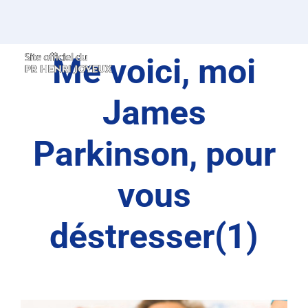
Passer
au
contenu
Me voici, moi
James
Parkinson, pour
vous
déstresser(1)