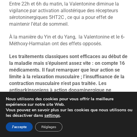
Entre 22h et 6h du matin, la Valentonine diminue la
vigilance par activation allostérique des récepteurs
sérotoninergiques 5HT2C , ce qui a pour effet de
maintenir l’état de sommeil.
À la manière du Yin et du Yang, la Valentonine et le 6-
Méthoxy-Harmalan ont des effets opposés.
Les traitements classiques sont efficaces au début de
la maladie mais s’épuisent assez vite : on compte 16
médicaments. Il faut remarquer que leur action se
limite à la relaxation musculaire ; l’insuffisance de la
contraction musculaire n’est pas traitée. Les
antiparkinsoniens à action dopaminergique ne
traitent donc qu’une partie de la maladie.
Nous utilisons des cookies pour vous offrir la meilleure
expérience sur notre site Web.
Si contre la maladie de mon collègue Aloïs Alzheimer il
Vous pouvez en savoir plus sur les cookies que nous utilisons ou
les désactiver dans
settings
.
n’y a actuellement aucun traitement (la preuve en est
avec le déremboursement des 4 médicaments
J'accepte
Réglages
proposés aux patients), il y a par contre beaucoup de
molécules proposées aux patients atteints par la