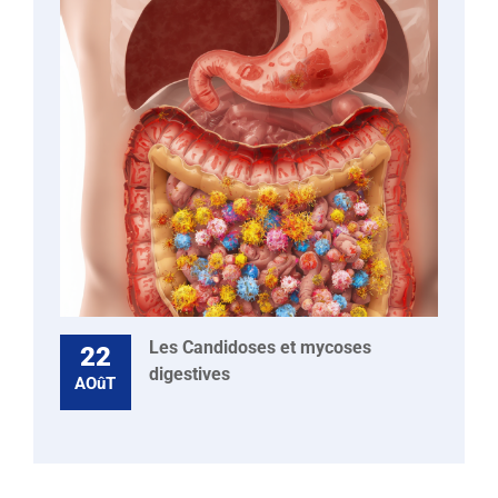
Les Candidoses et mycoses
22
digestives
AOûT