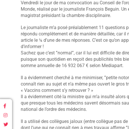
Vendredi le jour de ma convocation au Conseil de l’ordr
Monde, réalisé par le journaliste François Beguin. Un 
magistrat présidant la chambre disciplinaire.
Le journaliste m’a posé préalablement 11 questions par
répondu complètement et de manière détaillée, car il ne
article le ¼ d’une de mes réponses. C’est ce qu’on app
d’informer !
Sachez que c’est ”normal”, car il lui est difficile de d
puisque son quotidien en reçoit des publicités très bie
somme annuelle de 16 932 067 € selon Mediapart.
Il a évidemment cherché à me minimiser, ”petite notorié
connaît rien au sujet et n’a même pas ouvert le gros t
« Vaccins comment s’y retrouver ? »
Il a évidemment cité la ministre qui m’a insulté alors
que presque tous les médecins savent désormais sauf
national de l’ordre des médecins.
Il a utilisé des collègues jaloux (entre collègue pas
dont l’une qui ne connaît rien à mes travaux affirme ”I