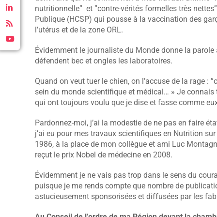
nutritionnelle” et ”contre-vérités formelles très nette
Publique (HCSP) qui pousse à la vaccination des garço
l’utérus et de la zone ORL.
Évidemment le journaliste du Monde donne la parole à
défendent bec et ongles les laboratoires.
Quand on veut tuer le chien, on l’accuse de la rage : ”
sein du monde scientifique et médical… » Je connais 
qui ont toujours voulu que je dise et fasse comme eux
Pardonnez-moi, j’ai la modestie de ne pas en faire ét
j’ai eu pour mes travaux scientifiques en Nutrition sur l
1986, à la place de mon collègue et ami Luc Montagnie
reçut le prix Nobel de médecine en 2008.
Évidemment je ne vais pas trop dans le sens du coura
puisque je me rends compte que nombre de publication
astucieusement sponsorisées et diffusées par les fa
Au Conseil de l’ordre de ma Région devant la chambr