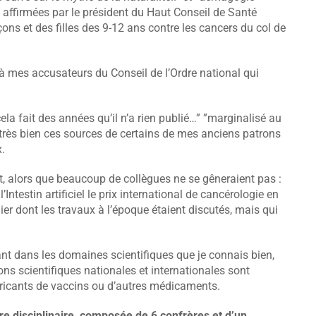
s” affirmées par le président du Haut Conseil de Santé
ns et des filles des 9-12 ans contre les cancers du col de
 mes accusateurs du Conseil de l’Ordre national qui
cela fait des années qu’il n’a rien publié…” ”marginalisé au
très bien ces sources de certains de mes anciens patrons
.
at, alors que beaucoup de collègues ne se gêneraient pas :
’Intestin artificiel le prix international de cancérologie en
r dont les travaux à l’époque étaient discutés, mais qui
nt dans les domaines scientifiques que je connais bien,
s scientifiques nationales et internationales sont
bricants de vaccins ou d’autres médicaments.
e disciplinaire, composée de 6 confrères et d’un