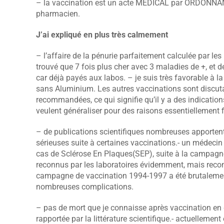
– la vaccination est un acte MÉDICAL par ORDONNANC
pharmacien.
J’ai expliqué en plus très calmement
– l’affaire de la pénurie parfaitement calculée par les
trouvé que 7 fois plus cher avec 3 maladies de +, et d
car déjà payés aux labos. – je suis très favorable à l
sans Aluminium. Les autres vaccinations sont discutab
recommandées, ce qui signifie qu’il y a des indication
veulent généraliser pour des raisons essentiellement 
– de publications scientifiques nombreuses apportent
sérieuses suite à certaines vaccinations.- un médecin
cas de Sclérose En Plaques(SEP), suite à la campagne 
reconnus par les laboratoires évidemment, mais reconn
campagne de vaccination 1994-1997 a été brutalement
nombreuses complications.
– pas de mort que je connaisse après vaccination en 
rapportée par la littérature scientifique.- actuelleme