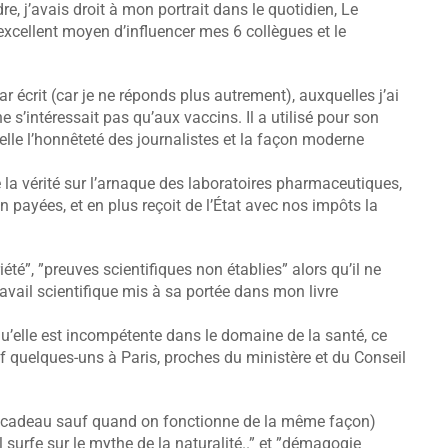
e, j’avais droit à mon portrait dans le quotidien, Le
excellent moyen d’influencer mes 6 collègues et le
 écrit (car je ne réponds plus autrement), auxquelles j’ai
 s’intéressait pas qu’aux vaccins. Il a utilisé pour son
elle l’honnêteté des journalistes et la façon moderne
ire la vérité sur l’arnaque des laboratoires pharmaceutiques,
n payées, et en plus reçoit de l’État avec nos impôts la
té”, ”preuves scientifiques non établies” alors qu’il ne
ravail scientifique mis à sa portée dans mon livre
 qu’elle est incompétente dans le domaine de la santé, ce
 quelques-uns à Paris, proches du ministère et du Conseil
 de cadeau sauf quand on fonctionne de la même façon)
l surfe sur le mythe de la naturalité..” et ”démagogie