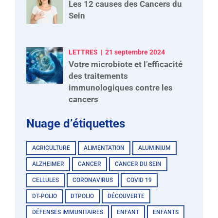
Les 12 causes des Cancers du
Sein
LETTRES
21 septembre 2024
Votre microbiote et l’efficacité
des traitements
immunologiques contre les
cancers
Nuage d’étiquettes
AGRICULTURE
ALIMENTATION
ALUMINIUM
ALZHEIMER
CANCER
CANCER DU SEIN
CELLULES
CORONAVIRUS
COVID 19
DT-POLIO
DTPOLIO
DÉCOUVERTE
DÉFENSES IMMUNITAIRES
ENFANT
ENFANTS