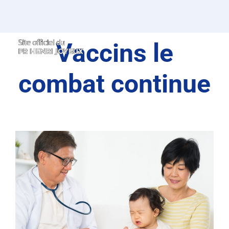
Passer
au
contenu
Vaccins le
combat continue