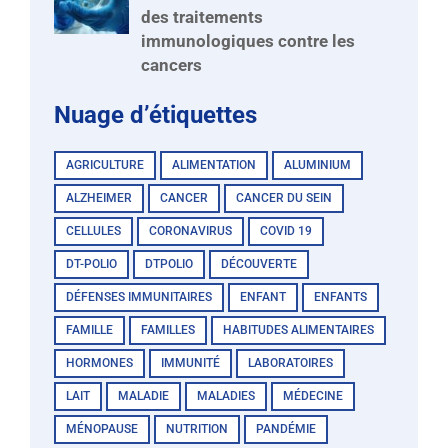
des traitements
immunologiques contre les
cancers
Nuage d’étiquettes
AGRICULTURE
ALIMENTATION
ALUMINIUM
ALZHEIMER
CANCER
CANCER DU SEIN
CELLULES
CORONAVIRUS
COVID 19
DT-POLIO
DTPOLIO
DÉCOUVERTE
DÉFENSES IMMUNITAIRES
ENFANT
ENFANTS
FAMILLE
FAMILLES
HABITUDES ALIMENTAIRES
HORMONES
IMMUNITÉ
LABORATOIRES
LAIT
MALADIE
MALADIES
MÉDECINE
MÉNOPAUSE
NUTRITION
PANDÉMIE