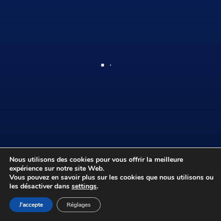
Nous utilisons des cookies pour vous offrir la meilleure
©
professeur-joyeux.com
|
Mentions légales
|
expérience sur notre site Web.
Association Familles Santé Prévention
Vous pouvez en savoir plus sur les cookies que nous utilisons ou
les désactiver dans
settings
.
J'accepte
Réglages