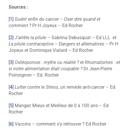
Sources :
[1]
Guérir enfin du cancer – Oser dire quand et
comment ?
Pr H Joyeux – Ed Rocher
[2]
J’arrête la pilule
– Sabrina Debusquat – Ed LLL et
La pilule contraceptive – Dangers et alternatives –
Pr H
Joyeux et Dominique Vialard – Ed Rocher
[3]
Ostéoporose : mythe ou réalité ?
et
Rhumatismes : et
si notre alimentation était coupable ?
Dr Jean-Pierre
Poinsignon – Ed. Rocher
[4]
Lutter contre le Stress, un remède anti-cancer
– Ed.
Rocher
[5]
Mangez Mieux et Meilleur de 0 à 100 ans – Ed
Rocher
[6]
Vaccins – comment s’y retrouver ? Ed Rocher