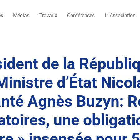
es
Médias
Travaux
Conférences
L’ Association
ésident de la Républ
inistre d’État Nicola
Santé Agnès Buzyn: R
atoires, une obligati
re » insensée pour 5