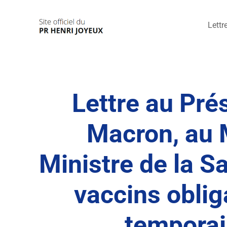
Passer
au
Lettr
contenu
Lettre au Pr
Macron, au M
Ministre de la 
vaccins oblig
temporai