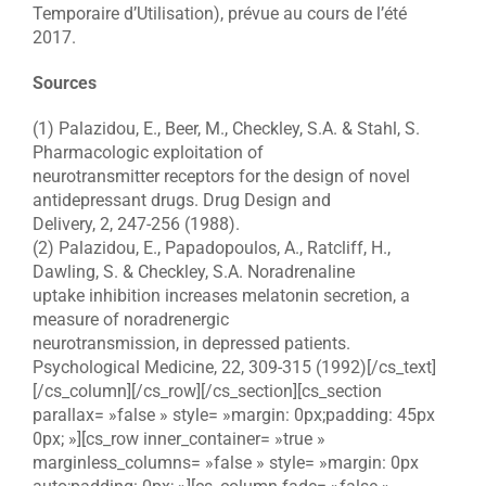
Temporaire d’Utilisation), prévue au cours de l’été
2017.
Sources
(1) Palazidou, E., Beer, M., Checkley, S.A. & Stahl, S.
Pharmacologic exploitation of
neurotransmitter receptors for the design of novel
antidepressant drugs. Drug Design and
Delivery, 2, 247-256 (1988).
(2) Palazidou, E., Papadopoulos, A., Ratcliff, H.,
Dawling, S. & Checkley, S.A. Noradrenaline
uptake inhibition increases melatonin secretion, a
measure of noradrenergic
neurotransmission, in depressed patients.
Psychological Medicine, 22, 309-315 (1992)[/cs_text]
[/cs_column][/cs_row][/cs_section][cs_section
parallax= »false » style= »margin: 0px;padding: 45px
0px; »][cs_row inner_container= »true »
marginless_columns= »false » style= »margin: 0px