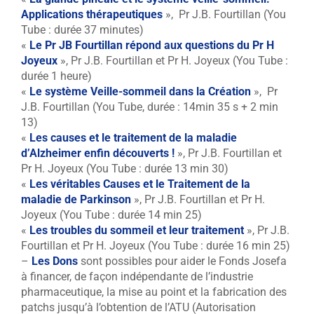
Applications thérapeutiques
», Pr J.B. Fourtillan (You
Tube : durée 37 minutes)
«
Le Pr JB Fourtillan répond aux questions du Pr H
Joyeux
», Pr J.B. Fourtillan et Pr H. Joyeux (You Tube :
durée 1 heure)
«
Le système Veille-sommeil dans la Création
», Pr
J.B. Fourtillan (You Tube, durée : 14min 35 s + 2 min
13)
«
Les causes et le traitement de la maladie
d’Alzheimer enfin découverts !
», Pr J.B. Fourtillan et
Pr H. Joyeux (You Tube : durée 13 min 30)
«
Les véritables Causes et le Traitement de la
maladie de Parkinson
», Pr J.B. Fourtillan et Pr H.
Joyeux (You Tube : durée 14 min 25)
«
Les troubles du sommeil et leur traitement
», Pr J.B.
Fourtillan et Pr H. Joyeux (You Tube : durée 16 min 25)
–
Les Dons
sont possibles pour aider le Fonds Josefa
à financer, de façon indépendante de l’industrie
pharmaceutique, la mise au point et la fabrication des
patchs jusqu’à l’obtention de l’ATU (Autorisation