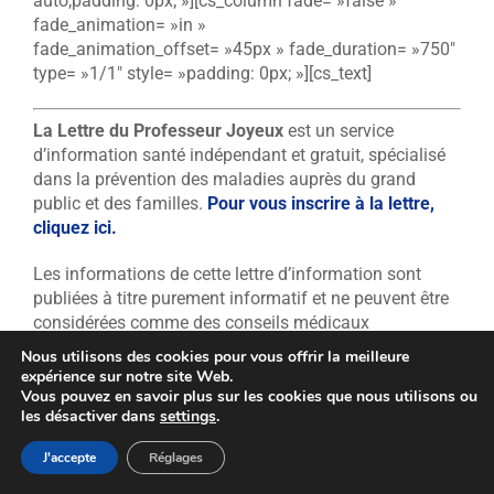
auto;padding: 0px; »][cs_column fade= »false »
fade_animation= »in »
fade_animation_offset= »45px » fade_duration= »750″
type= »1/1″ style= »padding: 0px; »][cs_text]
La Lettre du Professeur Joyeux
est un service
d’information santé indépendant et gratuit, spécialisé
dans la prévention des maladies auprès du grand
public et des familles.
Pour vous inscrire à la lettre,
cliquez ici.
Les informations de cette lettre d’information sont
publiées à titre purement informatif et ne peuvent être
considérées comme des conseils médicaux
personnalisés. Aucun traitement ne devrait être
Nous utilisons des cookies pour vous offrir la meilleure
entrepris en se basant uniquement sur le contenu de
expérience sur notre site Web.
cette lettre, et il est fortement recommandé au lecteur
Vous pouvez en savoir plus sur les cookies que nous utilisons ou
les désactiver dans
settings
.
de consulter des professionnels de santé dûment
homologués auprès des autorités sanitaires pour toute
J'accepte
Réglages
question relative à leur santé et leur bien-être. Aucune
des informations ou de produits mentionnés sur ce site