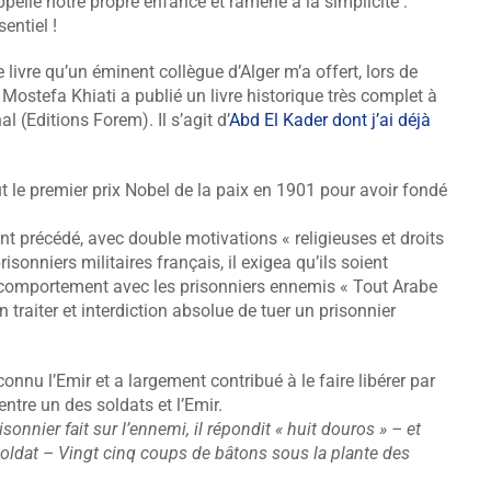
pelle notre propre enfance et ramène à la simplicité :
entiel !
 livre qu’un éminent collègue d’Alger m’a offert, lors de
ostefa Khiati a publié un livre historique très complet à
 (Editions Forem). Il s’agit d’
Abd El Kader dont j’ai déjà
t le premier prix Nobel de la paix en 1901 pour avoir fondé
ent précédé, avec double motivations « religieuses et droits
onniers militaires français, il exigea qu’ils soient
au comportement avec les prisonniers ennemis « Tout Arabe
traiter et interdiction absolue de tuer un prisonnier
onnu l’Emir et a largement contribué à le faire libérer par
entre un des soldats et l’Emir.
nnier fait sur l’ennemi, il répondit « huit douros » – et
ldat – Vingt cinq coups de bâtons sous la plante des