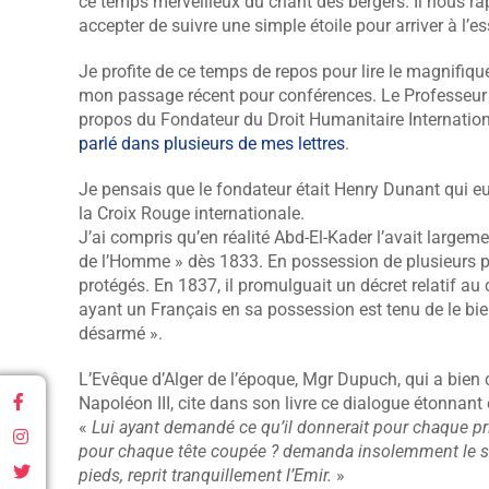
ce temps merveilleux du chant des bergers. Il nous rap
accepter de suivre une simple étoile pour arriver à l’ess
Je profite de ce temps de repos pour lire le magnifique
mon passage récent pour conférences. Le Professeur M
propos du Fondateur du Droit Humanitaire International
parlé dans plusieurs de mes lettres
.
Je pensais que le fondateur était Henry Dunant qui eu
la Croix Rouge internationale.
J’ai compris qu’en réalité Abd-El-Kader l’avait largem
de l’Homme » dès 1833. En possession de plusieurs pris
protégés. En 1837, il promulguait un décret relatif 
ayant un Français en sa possession est tenu de le bien 
désarmé ».
L’Evêque d’Alger de l’époque, Mgr Dupuch, qui a bien c
Napoléon III, cite dans son livre ce dialogue étonnant 
«
Lui ayant demandé ce qu’il donnerait pour chaque priso
pour chaque tête coupée ? demanda insolemment le so
pieds, reprit tranquillement l’Emir.
»