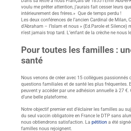
Dans sa lettre à nous Français de 1855 l’Emir Abd-el-K
voulu me prêter attention, j’aurais fait cesser leurs qu
intérieurement des frères.» Que de temps perdu !
Les deux conférences de l’ancien Cardinal de Milan, C
d’Abraham – l’Islam et nous » (Ed.Parole et Silence) m
n’est jamais trop tard. L’enfant de la crèche ne nous l
Pour toutes les familles : u
santé
Nous venons de créer avec 15 collègues passionnés d
questions familiales et de santé les plus fréquentes. El
peuvent y accéder par une adhésion annuelle à 27 €. C
d’une belle plateforme.
Notre objectif premier est d’éclairer les familles au suj
du seul vaccin obligatoire en France le DTP sans al
nous obtiendrons satisfaction. La
pétition
a été signé
familles nous rejoignent.