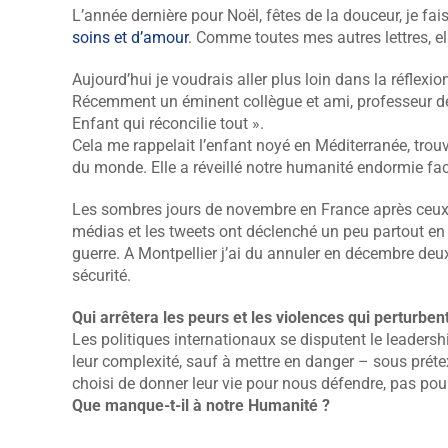
L’année dernière pour Noël, fêtes de la douceur, je fa
soins et d’amour
. Comme toutes mes autres lettres, el
Aujourd’hui je voudrais aller plus loin dans la réflexio
Récemment un éminent collègue et ami, professeur de 
Enfant qui réconcilie tout ».
Cela me rappelait l’enfant noyé en Méditerranée, trouv
du monde. Elle a réveillé notre humanité endormie face
Les sombres jours de novembre en France après ceux d
médias et les tweets ont déclenché un peu partout en
guerre. A Montpellier j’ai du annuler en décembre deu
sécurité.
Qui arrêtera les peurs et les violences qui perturben
Les politiques internationaux se disputent le leader
leur complexité, sauf à mettre en danger – sous prétext
choisi de donner leur vie pour nous défendre, pas pou
Que manque-t-il à notre Humanité ?