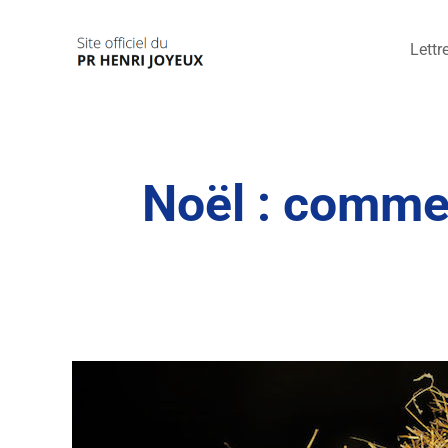
Passer
au
Lettr
contenu
Noël : comme