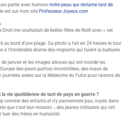
isais parler avec humour
notre peau qui réclame tant de
le est sur mon site
Professeur-Joyeux.com
n.
Droit me souhaitait de belles fêtes de Noël avec « cet
é au bord d’une plage. Sa photo a fait en 24 heures le tour
 à l’intolérable drame des migrants qui fuient la barbarie.
e janvier et les images atroces qui ont inondé les
 Europe des peurs parfois incontrôlées, des maux de
x journées axées sur la Médecine du Futur pour raisons de
t la vie quotidienne de tant de pays en guerre ?
ship comme des enfants et n’y parviennent pas, noyés dans
e que c’est leur mission -, des jeunes militaires qui ont
r tuer des frères en humanité.