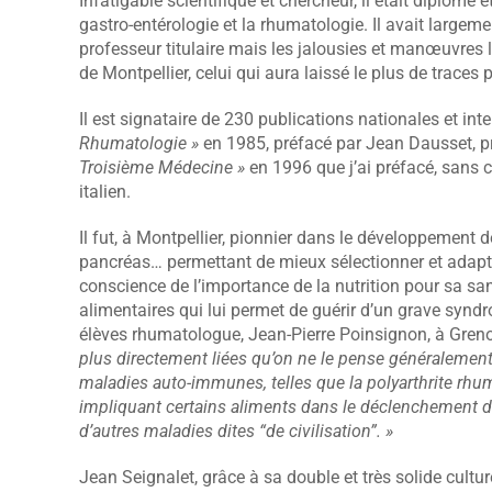
Infatigable scientifique et chercheur, il était diplômé
gastro-entérologie et la rhumatologie. Il avait largem
professeur titulaire mais les jalousies et manœuvres lo
de Montpellier, celui qui aura laissé le plus de traces 
Il est signataire de 230 publications nationales et int
Rhumatologie »
en 1985, préfacé par Jean Dausset, p
Troisième Médecine »
en 1996 que j’ai préfacé, sans c
italien.
Il fut, à Montpellier, pionnier dans le développement d
pancréas… permettant de mieux sélectionner et adapte
conscience de l’importance de la nutrition pour sa sa
alimentaires qui lui permet de guérir d’un grave syndr
élèves rhumatologue, Jean-Pierre Poinsignon, à Greno
plus directement liées qu’on ne le pense généralement
maladies auto-immunes, telles que la polyarthrite rhuma
impliquant certains aliments dans le déclenchement d
d’autres maladies dites “de civilisation”. »
Jean Seignalet, grâce à sa double et très solide cultur