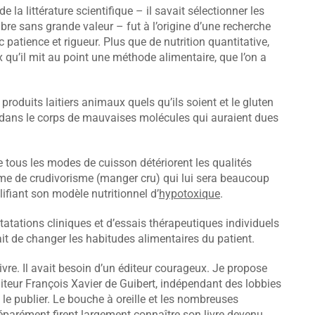
la littérature scientifique – il savait sélectionner les
bre sans grande valeur – fut à l’origine d’une recherche
 patience et rigueur. Plus que de nutrition quantitative,
 qu’il mit au point une méthode alimentaire, que l’on a
produits laitiers animaux quels qu’ils soient et le gluten
r dans le corps de mauvaises molécules qui auraient dues
e tous les modes de cuisson détériorent les qualités
rme de crudivorisme (manger cru) qui lui sera beaucoup
lifiant son modèle nutritionnel d’
hypotoxique
.
statations cliniques et d’essais thérapeutiques individuels
it de changer les habitudes alimentaires du patient.
ivre. Il avait besoin d’un éditeur courageux. Je propose
diteur François Xavier de Guibert, indépendant des lobbies
le publier. Le bouche à oreille et les nombreuses
arément firent largement connaître son livre devenu