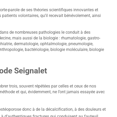
porte-parole de ses théories scientifiques innovantes et
 patients volontaires, qu’il recevait bénévolement, ainsi
n dans de nombreuses pathologies le conduit à des
ecine, mais aussi de la biologie : rhumatologie, gastro-
ychiatrie, dermatologie, ophtalmologie, pneumologie,
nthropologie, bactériologie, biologie moléculaire, biologie
hode Seignalet
er trois, souvent répétées par celles et ceux de nos
 méthode et qui, évidemment, ne l’ont jamais essayée avec
’ostéoporose donc à de la décalcification, à des douleurs et
 à d’authentiques fractures qui conduisent au fauteuil