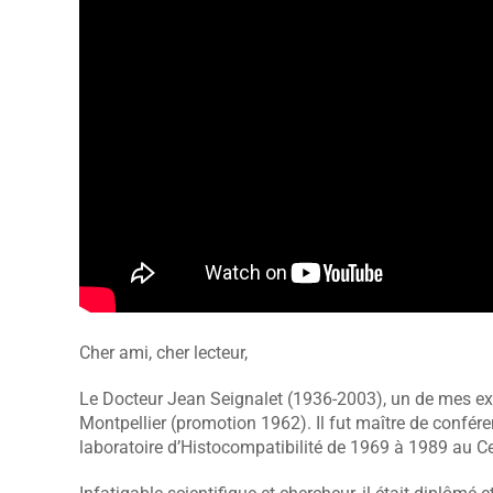
Cher ami, cher lecteur,
Le Docteur Jean Seignalet (1936-2003), un de mes exce
Montpellier (promotion 1962). Il fut maître de confére
laboratoire d’Histocompatibilité de 1969 à 1989 au Ce