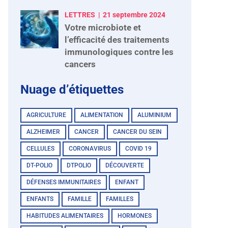
LETTRES
21 septembre 2024
Votre microbiote et
l’efficacité des traitements
immunologiques contre les
cancers
Nuage d’étiquettes
AGRICULTURE
ALIMENTATION
ALUMINIUM
ALZHEIMER
CANCER
CANCER DU SEIN
CELLULES
CORONAVIRUS
COVID 19
DT-POLIO
DTPOLIO
DÉCOUVERTE
DÉFENSES IMMUNITAIRES
ENFANT
ENFANTS
FAMILLE
FAMILLES
HABITUDES ALIMENTAIRES
HORMONES