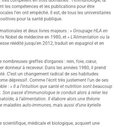
 et très compétent en trois domaines : l’immunologie, la
ent les compétences et les publications pour être
cales l’en ont empêché. Il est, de tous les universitaires
positives pour la santé publique.
ernationales et deux livres majeurs :
« Groupage HLA en
rix Nobel de médecine en 1980, et
« L’Alimentation ou la
esse réédité jusqu’en 2012, traduit en espagnol et en
e nombreuses greffes d’organes : rein, foie, cœur,
r donneur à receveur. Dans les années 1980, il prend
nté. C’est un changement radical de ses habitudes
ome dépressif. Comme l’écrit très justement l’un de ses
ble :
« Il a l’intuition que santé et nutrition sont beaucoup
. Son passé d’immunologue le conduit alors à relier les
toïde, à l’alimentation. Il élabore alors une théorie
e maladies auto-immunes, mais aussi d’une kyrielle
e scientifique, médicale et biologique, acquiert une