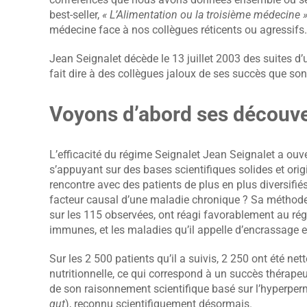
best-seller,
« L’Alimentation ou la troisième médecine 
médecine face à nos collègues réticents ou agressifs.
Jean Seignalet décède le 13 juillet 2003 des suites d
fait dire à des collègues jaloux de ses succès que so
Voyons d’abord ses découver
L’efficacité du régime Seignalet Jean Seignalet a ouve
s’appuyant sur des bases scientifiques solides et orig
rencontre avec des patients de plus en plus diversifié
facteur causal d’une maladie chronique ? Sa méthode o
sur les 115 observées, ont réagi favorablement au régi
immunes, et les maladies qu’il appelle d’encrassage et
Sur les 2 500 patients qu’il a suivis, 2 250 ont été n
nutritionnelle, ce qui correspond à un succès thérapeu
de son raisonnement scientifique basé sur l’hyperperméa
gut
), reconnu scientifiquement désormais.