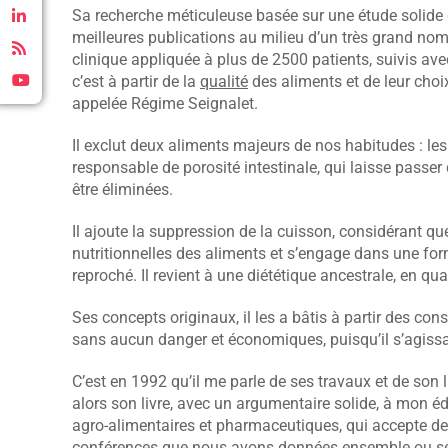
Sa recherche méticuleuse basée sur une étude solide de 
meilleures publications au milieu d’un très grand nom
clinique appliquée à plus de 2500 patients, suivis avec
c’est à partir de la
qualité
des aliments et de leur choix
appelée Régime Seignalet.
Il exclut deux aliments majeurs de nos habitudes : les 
responsable de porosité intestinale, qui laisse passe
être éliminées.
Il ajoute la suppression de la cuisson, considérant qu
nutritionnelles des aliments et s’engage dans une fo
reproché. Il revient à une diététique ancestrale, en qua
Ses concepts originaux, il les a bâtis à partir des con
sans aucun danger et économiques, puisqu’il s’agissa
C’est en 1992 qu’il me parle de ses travaux et de son l
alors son livre, avec un argumentaire solide, à mon é
agro-alimentaires et pharmaceutiques, qui accepte de 
conférences que nous avons données ensemble ou sép