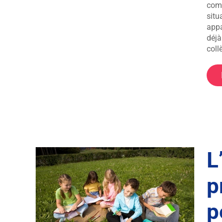
comm
situ
appa
déjà
coll
L
p
uvoir
cole
p