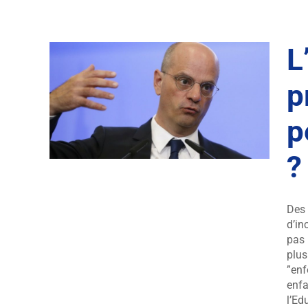
L
p
uvoir
cole
p
?
Des 
d’in
pas 
plus
”enf
enfa
l’Ed