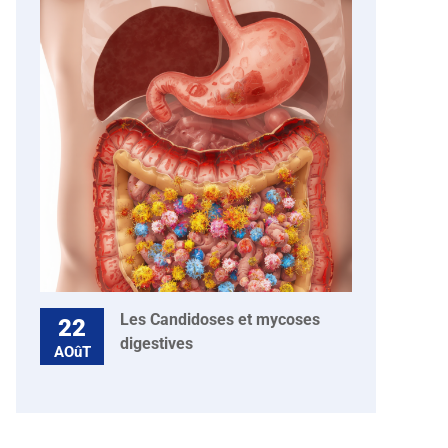
Les Candidoses et mycoses
22
digestives
AOûT