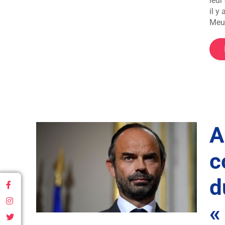
leur
il y
Meur
A
miné
c
es
és »
d
«