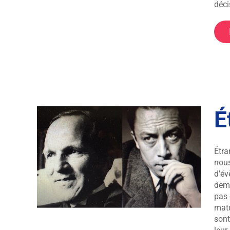
déci
É
Étra
er
nous
d’év
dema
pas 
matu
sont