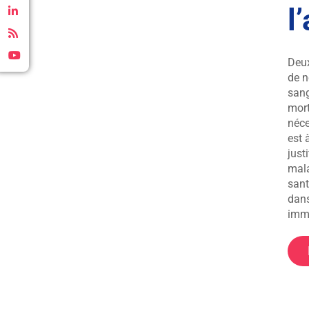
l
Deux
de n
sang
mort
néce
est 
just
mala
sant
dans
immu