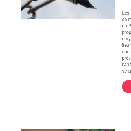
Les 
cein
du P
prop
croy
lieu
sont
prés
l’an
scie