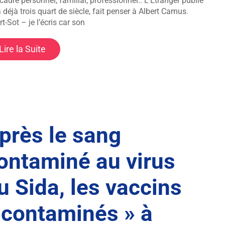
 cadre personnel, familial, professionnel.. L’Étranger publié
 a déjà trois quart de siècle, fait penser à Albert Camus.
t-Sot – je l’écris car son
Lire la Suite
près le sang
ontaminé au virus
u Sida, les vaccins
 contaminés » à