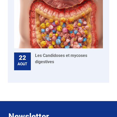
Les Candidoses et mycoses
22
digestives
AOûT
Newsletter