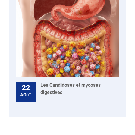
Les Candidoses et mycoses
22
digestives
AOûT