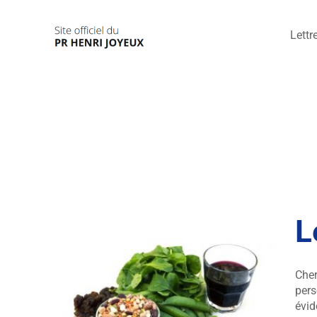
Passer
au
Lettr
contenu
L
Cher
pers
évid