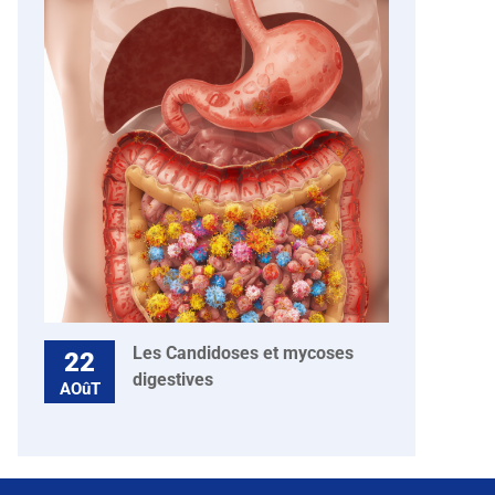
Les Candidoses et mycoses
22
digestives
AOûT