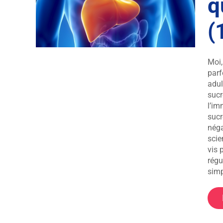
q
rle
 (1)
(
Moi,
parf
adul
sucr
l’im
sucr
néga
scie
vis 
régu
simp