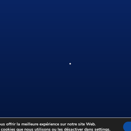
ciation Familles Santé Prévention
s offrir la meilleure expérience sur notre site Web.
 cookies que nous utilisons ou les désactiver dans
settings
.