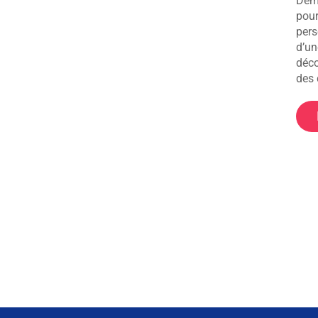
Dema
pour
pers
d’un
déco
des 