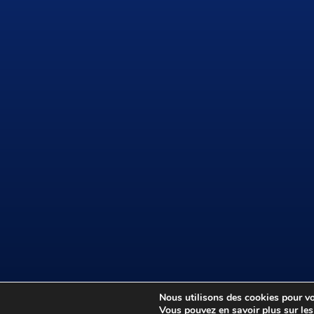
©
professeur-joyeux.com
|
Mentions légales
|
Asso
Nous utilisons des cookies pour vou
Vous pouvez en savoir plus sur les