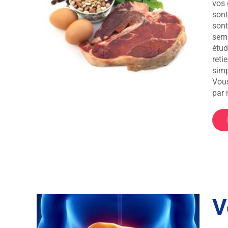
vos 
sont
Sans
sont
sema
étud
reti
simp
Vous
par 
V