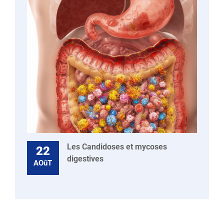
Les Candidoses et mycoses
22
digestives
AOûT