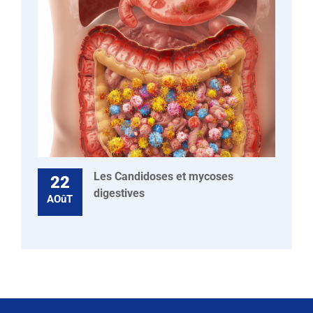
Les Candidoses et mycoses
22
digestives
AOûT