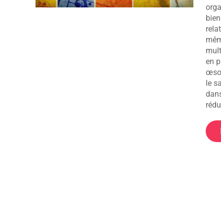
orga
bien
rela
même
mult
en pr
œsop
le s
dans
rédu