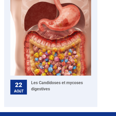
Les Candidoses et mycoses
22
digestives
AOûT