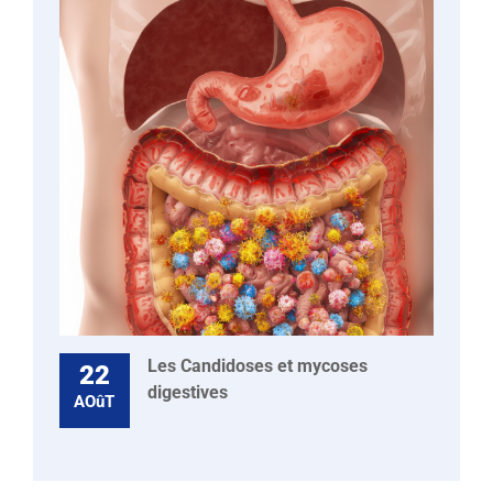
Les Candidoses et mycoses
22
digestives
AOûT