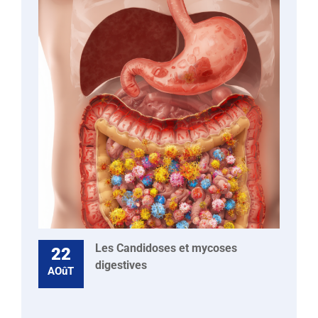
Les Candidoses et mycoses
22
digestives
AOûT