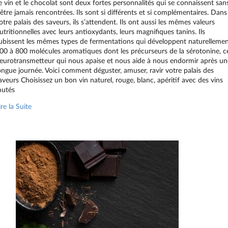
e vin et le chocolat sont deux fortes personnalités qui se connaissent san
'être jamais rencontrées. Ils sont si différents et si complémentaires. Dans
otre palais des saveurs, ils s’attendent. Ils ont aussi les mêmes valeurs
utritionnelles avec leurs antioxydants, leurs magnifiques tanins. Ils
ubissent les mêmes types de fermentations qui développent naturelleme
00 à 800 molécules aromatiques dont les précurseurs de la sérotonine, c
eurotransmetteur qui nous apaise et nous aide à nous endormir après un
ongue journée. Voici comment déguster, amuser, ravir votre palais des
aveurs Choisissez un bon vin naturel, rouge, blanc, apéritif avec des vins
utés
ire la Suite