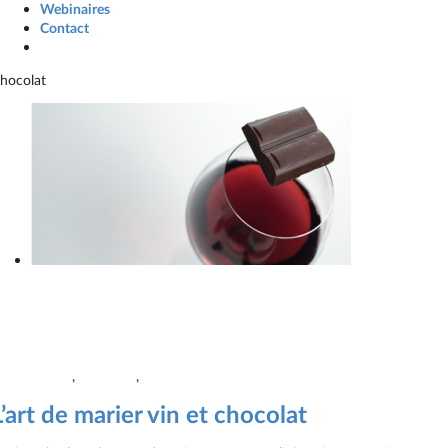
Webinaires
Contact
hocolat
L’art de marier vin et chocolat
Galerie
L’art de marier vin et chocolat
Lettres
,
Nutrition
,
Santé
L’art de marier vin et chocolat