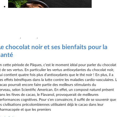
Le chocolat noir et ses bienfaits pour la santé
Galerie
Le chocolat noir et ses bienfaits pour la santé
Articles
,
Nutrition
,
Presse
Le chocolat noir et ses bienfaits pour la
santé
n cette période de Pâques, c'est le moment idéal pour parler du chocolat
t de ses vertus. En particulier les vertus antioxydantes du chocolat noir,
ui contient quatre fois plus d'antioxydants que le thé noir ! En plus, il a
es effets bénéfiques dans la lutte contre les maladies cardio-vasculaires. 
acao pourrait encore faire partie des meilleurs stimulants du
erveau, selon Scientific American. En effet, un composé naturel présent
ans les fèves de cacao, le Flavanol, provoquerait de meilleures
erformances cognitives. Pour s'en convaincre, il suffit de se souvenir que
es civilisations précolombiennes utilisaient déjà le cacao dans leur
harmacopée et que les premiers