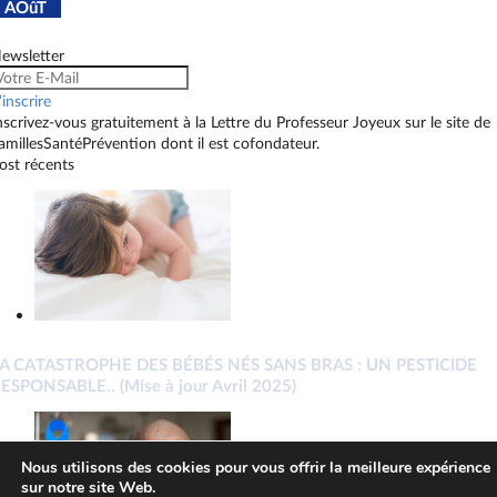
AOûT
ewsletter
’inscrire
nscrivez-vous gratuitement à la Lettre du Professeur Joyeux sur le site de
amillesSantéPrévention dont il est cofondateur.
ost récents
A CATASTROPHE DES BÉBÉS NÉS SANS BRAS : UN PESTICIDE
ESPONSABLE.. (Mise à jour Avril 2025)
Nous utilisons des cookies pour vous offrir la meilleure expérience
sur notre site Web.