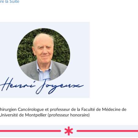
ire la Suite
hirurgien Cancérologue et professeur de la Faculté de Médecine de
’Université de Montpellier (professeur honoraire)