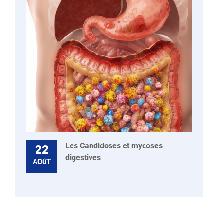
Les Candidoses et mycoses
22
digestives
AOûT