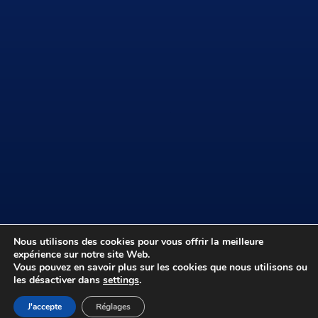
Nous utilisons des cookies pour vous offrir la meilleure
©
professeur-joyeux.com
|
Mentions légales
|
expérience sur notre site Web.
Vous pouvez en savoir plus sur les cookies que nous utilisons ou
Association Familles Santé Prévention
les désactiver dans
settings
.
J'accepte
Réglages