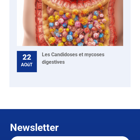
Les Candidoses et mycoses
22
digestives
AOûT
Newsletter